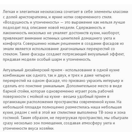
Легкая и элегантная неоклассика сочетает в себе элементы классики
с долей аристократизма, и яркие нотки современного стиля.
«Воздушность и утонченность» — это выражение как нельзя лучше
подходит под описание новой модели. Сдержанность и
лаконичность нисколько не умаляет достоинств кухни, наоборот,
привлекает внимание истинных ценителей домашнего уюта и
комфорта. Совершенно новым решением в создании фасадов из
эмали является использование диагональных перекрестий со
стеклом. Такие фасады создают потрясающий визуальный эффект,
придавая модели особый шарм и утонченность.
Актуальный дизайнерский прием - использование в одной кухне
комбинации как одного, так и двух, и трех и даже четырех
перекрестий на одном фасаде, что призвано украсить интерьер и
сделать его поистине уникальным. Дополнительное место в виде
барной стойки, которая одновременно играет роль рабочей
поверхности с мойкой на кухне - весьма удобный прием в
организации расположения пространства современной кухни. На
небольшой площади полноценно разместилась наша небольшая
кухня, рядом с ней в этой же стилистике выполнена ТВ-зона и зона
гостиной. Таким образом, не перегружая пространство, мы обыграли
сразу несколько зон помещения, создавая атмосферу уюта и
утонченности вкуса хозяйки.