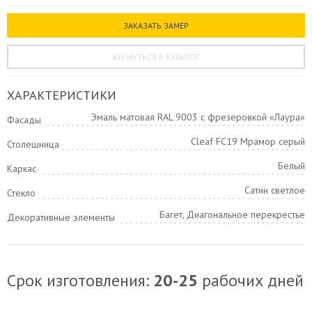
ЗАКАЗАТЬ ЗАМЕР
ЗАКАЗАТЬ ЗАМЕР
Я согласен на
обработку персональных данных
КУХНЯ KRISTINA (БЕЛАЯ МАТОВАЯ)
ВЕРНУТЬСЯ В КАТАЛОГ
ХАРАКТЕРИСТИКИ
Эмаль матовая RAL 9003 с фрезеровкой «Лаура»
Фасады
Cleaf FC19 Мрамор серый
Столешница
Белый
Каркас
Сатин светлое
Стекло
Багет, Диагональное перекрестье
Декоративные элементы
ОТПРАВИТЬ
Срок изготовления:
20-25
рабочих дней