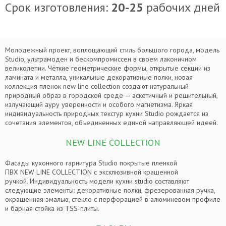
Срок изготовления:
20-25
рабочих дней
Молодежный проект, воплощающий стиль большого города, модель
Studio, ультрамоден и бескомпромиссен в своем лаконичном
великолепии. Чёткие геометрические формы, открытые секции из
ламината и металла, уникальные декоративные полки, новая
коллекция пленок new line collection создают натуральный
природный образ в городской среде — аскетичный и решительный,
излучающий ауру уверенности и особого магнетизма. Яркая
индивидуальность природных текстур кухни Studio рождается из
сочетания элементов, объединенных единой направляющей идеей.
NEW LINE COLLECTION
Фасады кухонного гарнитура Studio покрытые пленкой
ЗАКАЗАТЬ ЗАМЕР
ПВХ NEW LINE COLLECTION с эксклюзивной крашенной
ручкой. Индивидуальность модели кухни studio составляют
следующие элементы: декоративные полки, фрезерованная ручка,
окрашенная эмалью, стекло с перфорацией в алюминевом профиле
Я согласен на
обработку персональных данных
КУХНЯ STUDIO (ПВХ)
и барная стойка из TSS-плиты.