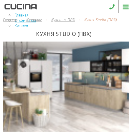
Главная
Главная
:
Каталог
:
Кухни из ПВХ
:
Кухня Studio (ПВХ)
О компании
Каталог
КУХНЯ STUDIO (ПВХ)
Кухни c эмалью
Белые матовые кухни
Глянцевые кухни
Матовые кухни
Кухни из ПВХ
Кухни из МДФ
Кухни МДФ пластик
Кухни из пластика
Кухни TSS
Кухни из ЛДСП
Стекло с интегрированной ручкой
Массив дерева
Новости
Клиентам
Отзывы
Материалы
Доставка и сборка
Примеры работ