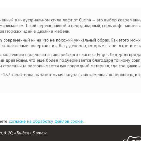
ненный в индустриальном стиле лофт от Cucina — это выбор современн
минимализм. Такой переменчивый и неординарный, стиль лофт завоевы
оваторских идей в дизайне мебели.
ь современный ни на что не похожий уникальный образ. Как этого можн
 эксклюзивные поверхности и базу декоров, которые вы не встретите ни
коллекцию столешниц из австрийского пластика Egger. Лидером прода
ссив древесины, что еще более подчеркивается благодаря точному со
и столешница воспринимается как природный материал, где трещинки и 
F187 характерна выразительная натуральная каменная поверхность, и кр
даете
согласие на обработку файлов cookie
.
т, д. 70, «Тандем» 3 этаж