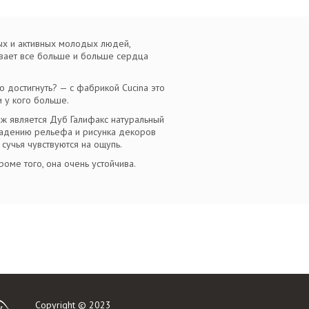
ых и активных молодых людей,
вает все больше и больше сердца
о достигнуть? — с фабрикой Cucina это
 у кого больше.
ж является Дуб Галифакс натуральный
впадению рельефа и рисунка декоров
сучья чувствуются на ощупь.
оме того, она очень устойчива.
Copyright © 2023