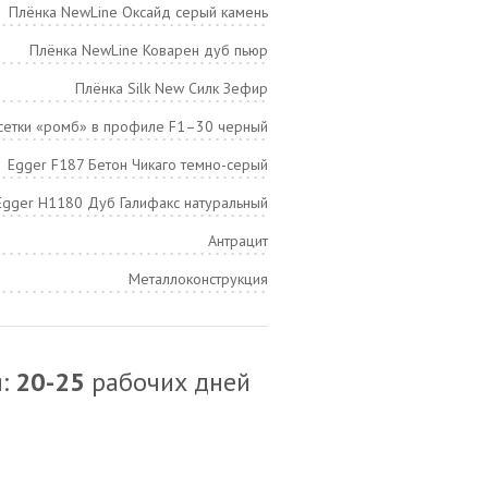
Плёнка NewLine Оксайд серый камень
Плёнка NewLine Коварен дуб пьюр
Плёнка Silk New Силк Зефир
 сетки «ромб» в профиле F1–30 черный
Egger F187 Бетон Чикаго темно-серый
Egger H1180 Дуб Галифакс натуральный
Антрацит
Металлоконструкция
я:
20-25
рабочих дней