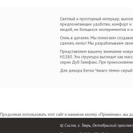
Светлый и просторный интерьер, выпол
предпочитающих удобство, комфорт и 
людей, не боящихся экспериментов и н
Стиль в деталях. Мы помогаем создават
сделать легко! Мы разрабатываем свои
Представляем вашему вниманию новую 
H1180. Эта структура выглядит как ма
серии Дуб Галифакс. При прикосновени
Для декора Бетон Чикаго тёмно-серый 
Продолжая использовать этот сайт и нажимая кнопку «Принимаю», вы 
Принимаю
© Cucina, г. Тверь, Октябрьский проспек