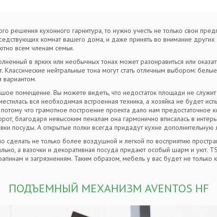
го решения кухонного гарнитура, то нужно учесть не только свои пред
оседствующих комнат вашего дома, и даже принять во внимание других
тно всем членам семьи.
полненный в ярких или необычных тонах может разонравиться или оказа
т. Классические нейтральные тона могут стать отличным выбором: белы
 вариантом.
шое помещение. Вы можете видеть, что недостаток площади не служит
местилась вся необходимая встроенная техника, а хозяйка не будет исп
 потому что грамотное построение проекта дало нам предостаточное к
борот, благодаря невысоким пеналам она гармонично вписалась в интер
овки посуды. А открытые полки всегда придадут кухне дополнительную л
 сделать не только более воздушной и легкой по восприятию пространс
ильно, а вазочки и декоративная посуда придают особый шарм и уют. TSS
пинам и загрязнениям. Таким образом, мебель у вас будет не только к
ПОДЪЕМНЫЙ МЕХАНИЗМ AVENTOS HF