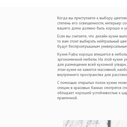
Когда вы приступаете к выбору цветово
степень его освещенности, интерьер с
вашего дома должно быть хорошо и ую
Если вы считаете, что дизайн кухни вы
то вам стоит выбирать нейтральный цве
будут беспроигрышным универсальным
Кухня Fiaba хорошо впишется в неболь
эргономичной мебели. На этой кухне у
для размещения всей кухонной утвари,
этом кухня не кажется массивной, нао
внутреннего пространства для расстан
C помощью открытых полок кухню можно
специи в красивых банках смотрятся ст
обладает хорошей устойчивостью к цара
практичной.